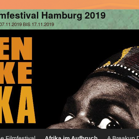
he Filmfestival
Afrika im Aufbruch
A Breakup D