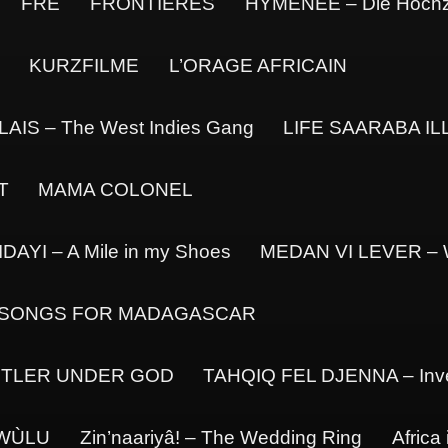
FRE
FRONTIÈRES
HYMÉNÉE – Die Hochz
KURZFILME
L’ORAGE AFRICAIN
AIS – The West Indies Gang
LIFE SAARABA I
T
MAMA COLONEL
AYI – A Mile in my Shoes
MEDAN VI LEVER – W
SONGS FOR MADAGASCAR
USTLER UNDER GOD
TAHQIQ FEL DJENNA – Inves
WÙLU
Zin’naariyâ! – The Wedding Ring
Africa 