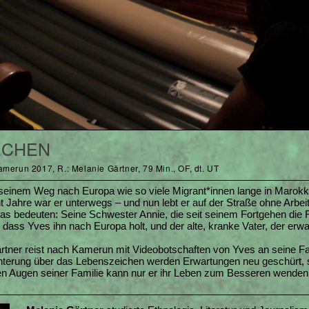
ECHEN
merun 2017, R.: Melanie Gärtner, 79 Min., OF, dt. UT
seinem Weg nach Europa wie so viele Migrant*innen lange in Marokko
 Jahre war er unterwegs – und nun lebt er auf der Straße ohne Arbe
was bedeuten: Seine Schwester Annie, die seit seinem Fortgehen die
t, dass Yves ihn nach Europa holt, und der alte, kranke Vater, der erw
tner reist nach Kamerun mit Videobotschaften von Yves an seine Fa
ichterung über das Lebenszeichen werden Erwartungen neu geschürt, s
den Augen seiner Familie kann nur er ihr Leben zum Besseren wenden.