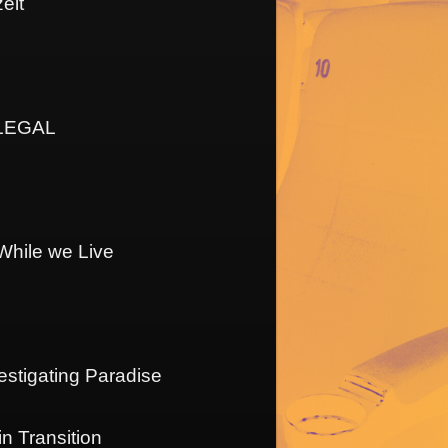
eit
LLEGAL
hile we Live
tigating Paradise
in Transition