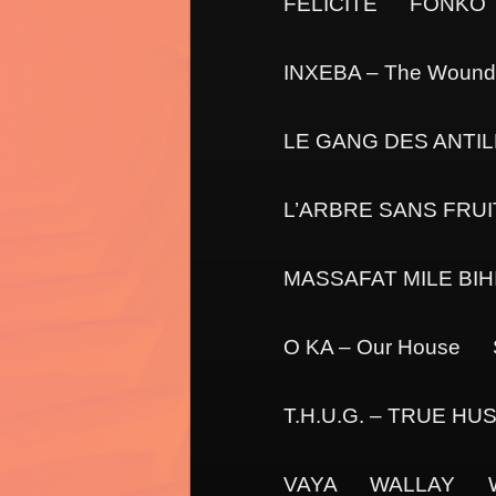
FÉLICITÉ
FONKO
INXEBA – The Wound
LE GANG DES ANTILL
L’ARBRE SANS FRUI
MASSAFAT MILE BIHID
O KA – Our House
T.H.U.G. – TRUE H
VAYA
WALLAY