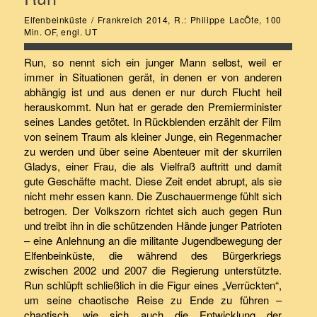
Elfenbeinküste / Frankreich 2014, R.: Philippe LacÔte, 100
Min. OF, engl. UT
Run, so nennt sich ein junger Mann selbst, weil er
immer in Situationen gerät, in denen er von anderen
abhängig ist und aus denen er nur durch Flucht heil
herauskommt. Nun hat er gerade den Premierminister
seines Landes getötet. In Rückblenden erzählt der Film
von seinem Traum als kleiner Junge, ein Regenmacher
zu werden und über seine Abenteuer mit der skurrilen
Gladys, einer Frau, die als Vielfraß auftritt und damit
gute Geschäfte macht. Diese Zeit endet abrupt, als sie
nicht mehr essen kann. Die Zuschauermenge fühlt sich
betrogen. Der Volkszorn richtet sich auch gegen Run
und treibt ihn in die schützenden Hände junger Patrioten
– eine Anlehnung an die militante Jugendbewegung der
Elfenbeinküste, die während des Bürgerkriegs
zwischen 2002 und 2007 die Regierung unterstützte.
Run schlüpft schließlich in die Figur eines „Verrückten“,
um seine chaotische Reise zu Ende zu führen –
chaotisch, wie sich auch die Entwicklung der