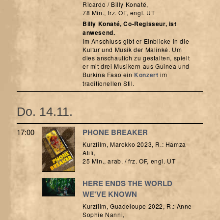
Ricardo / Billy Konaté,
78 Min., frz. OF, engl. UT
Billy Konaté, Co-Regisseur, ist
anwesend.
Im Anschluss gibt er Einblicke in die
Kultur und Musik der Malinké. Um
dies anschaulich zu gestalten, spielt
er mit drei Musikern aus Guinea und
Burkina Faso ein
Konzert
im
traditionellen Stil.
Do. 14.11.
17:00
PHONE BREAKER
Kurzfilm, Marokko 2023, R.: Hamza
Atifi,
25 Min., arab. / frz. OF, engl. UT
HERE ENDS THE WORLD
WE'VE KNOWN
Kurzfilm, Guadeloupe 2022, R.: Anne-
Sophie Nanni,