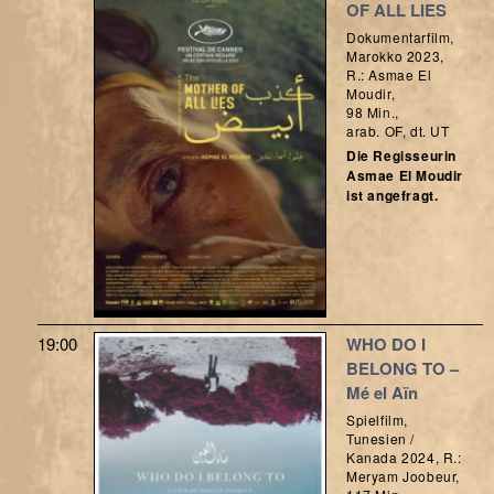
OF ALL LIES
Dokumentarfilm,
Marokko 2023,
R.: Asmae El
Moudir,
98 Min.,
arab. OF, dt. UT
Die Regisseurin
Asmae El Moudir
ist angefragt.
19:00
WHO DO I
BELONG TO –
Mé el Aïn
Spielfilm,
Tunesien /
Kanada 2024, R.:
Meryam Joobeur,