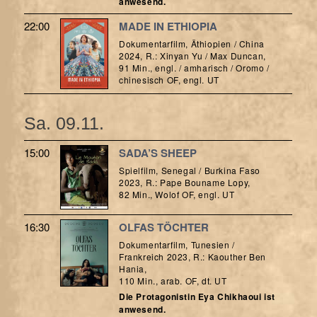
anwesend.
22:00
MADE IN ETHIOPIA
Dokumentarfilm, Äthiopien / China
2024, R.: Xinyan Yu / Max Duncan,
91 Min., engl. / amharisch / Oromo /
chinesisch OF, engl. UT
Sa. 09.11.
15:00
SADA’S SHEEP
Spielfilm, Senegal / Burkina Faso
2023, R.: Pape Bouname Lopy,
82 Min., Wolof OF, engl. UT
16:30
OLFAS TÖCHTER
Dokumentarfilm, Tunesien /
Frankreich 2023, R.: Kaouther Ben
Hania,
110 Min., arab. OF, dt. UT
Die Protagonistin Eya Chikhaoui ist
anwesend.