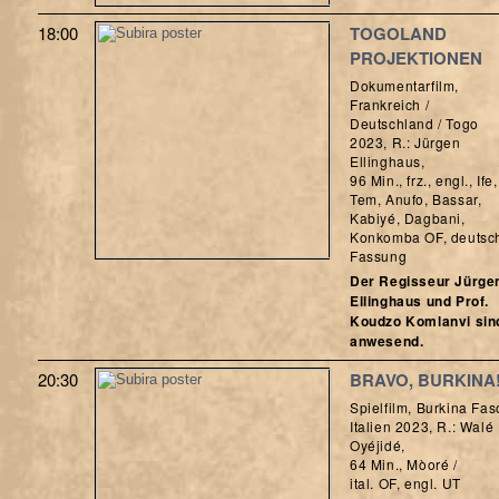
18:00
TOGOLAND
PROJEKTIONEN
Dokumentarfilm,
Frankreich /
Deutschland / Togo
2023, R.: Jürgen
Ellinghaus,
96 Min., frz., engl., Ife,
Tem, Anufo, Bassar,
Kabiyé, Dagbani,
Konkomba OF, deutsc
Fassung
Der Regisseur Jürge
Ellinghaus und Prof.
Koudzo Komlanvi sin
anwesend.
20:30
BRAVO, BURKINA
Spielfilm, Burkina Fas
Italien 2023, R.: Walé
Oyéjidé,
64 Min., Mòoré /
ital. OF, engl. UT