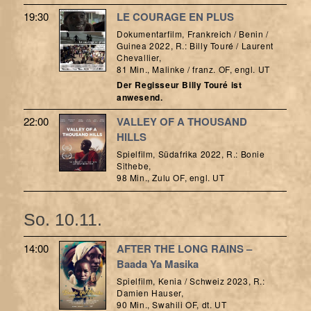
19:30
LE COURAGE EN PLUS
Dokumentarfilm, Frankreich / Benin /
Guinea 2022, R.: Billy Touré / Laurent
Chevallier,
81 Min., Malinke / franz. OF, engl. UT
Der Regisseur Billy Touré ist
anwesend.
22:00
VALLEY OF A THOUSAND
HILLS
Spielfilm, Südafrika 2022, R.: Bonie
Sithebe,
98 Min., Zulu OF, engl. UT
So. 10.11.
14:00
AFTER THE LONG RAINS –
Baada Ya Masika
Spielfilm, Kenia / Schweiz 2023, R.:
Damien Hauser,
90 Min., Swahili OF, dt. UT