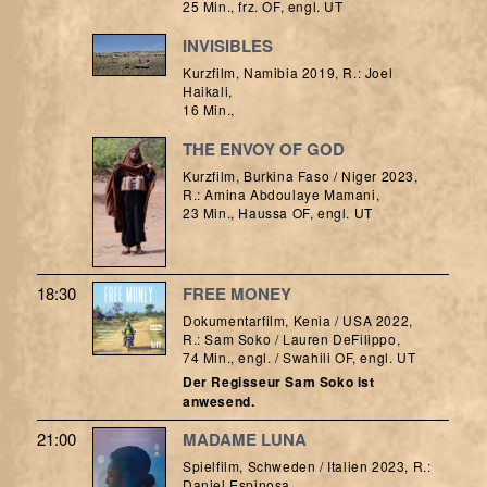
25 Min., frz. OF, engl. UT
INVISIBLES
Kurzfilm, Namibia 2019, R.: Joel
Haikali,
16 Min.,
THE ENVOY OF GOD
Kurzfilm, Burkina Faso / Niger 2023,
R.: Amina Abdoulaye Mamani,
23 Min., Haussa OF, engl. UT
18:30
FREE MONEY
Dokumentarfilm, Kenia / USA 2022,
R.: Sam Soko / Lauren DeFilippo,
74 Min., engl. / Swahili OF, engl. UT
Der Regisseur Sam Soko ist
anwesend.
21:00
MADAME LUNA
Spielfilm, Schweden / Italien 2023, R.:
Daniel Espinosa,