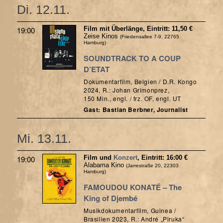
Di. 12.11.
19:00
Film mit Überlänge, Eintritt: 11,50 €
Zeise Kinos
(Friedensallee 7-9, 22765
Hamburg)
SOUNDTRACK TO A COUP
D’ETAT
Dokumentarfilm, Belgien / D.R. Kongo
2024, R.: Johan Grimonprez,
150 Min., engl. / frz. OF, engl. UT
Gast: Bastian Berbner, Journalist
Mi. 13.11.
19:00
Film und
Konzert
, Eintritt: 16:00 €
Alabama Kino
(Jarrestraße 20, 22303
Hamburg)
FAMOUDOU KONATÉ – The
King of Djembé
Musikdokumentarfilm, Guinea /
Brasilien 2023, R.: André „Piruka“