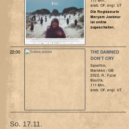
117 Min.,
arab. OF, engl. UT
Die Regisseurin
Meryam Joobeur
ist online
zugeschaltet.
22:00
THE DAMNED
DON’T CRY
Spielfilm,
Marokko / GB
2022, R.: Fyzal
Boulifa,
111 Min.,
arab. OF, engl. UT
So. 17.11.