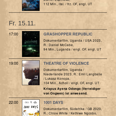
112 Min., ital. / frz. OF, engl. UT
Fr. 15.11.
17:00
GRASHOPPER REPUBLIC
Dokumentarfilm, Uganda / USA 2023,
R.: Daniel McCabe,
94 Min., Luganda / engl. OF, engl. UT
19:00
THEATRE OF VIOLENCE
Dokumentarfilm, Uganda /
Niederlande 2023, R.: Emil Langballe
/ Lukasz Konopa,
104 Min., Acholi / engl. OF, engl. UT
Krispus Ayena Odongo (Verteidiger
von Ongwen) ist anwesend.
22:00
1001 DAYS
Dokumentarfilm, Südafrika / GB 2023,
R.: Chloe White / Kethiwe Ngcobo,