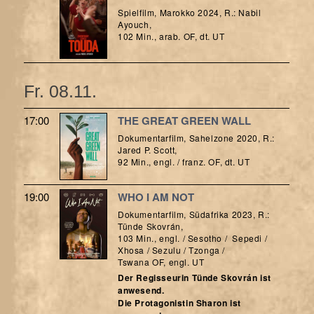
Spielfilm, Marokko 2024, R.: Nabil
Ayouch,
102 Min., arab. OF, dt. UT
Fr. 08.11.
17:00
THE GREAT GREEN WALL
Dokumentarfilm, Sahelzone 2020, R.:
Jared P. Scott,
92 Min., engl. / franz. OF, dt. UT
19:00
WHO I AM NOT
Dokumentarfilm, Südafrika 2023, R.:
Tünde Skovrán,
103 Min., engl. / Sesotho /­ ­ Sepedi /
Xhosa / Sezulu / Tzonga /
Tswana OF, engl. UT
Der Regisseurin Tünde Skovrán ist
anwesend.
Die Protagonistin Sharon ist