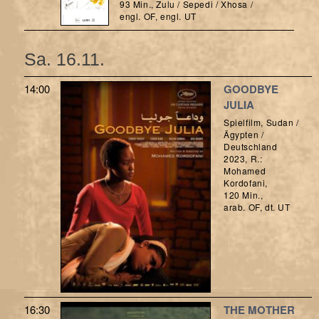
93 Min., Zulu / Sepedi / Xhosa /
engl. OF, engl. UT
Sa. 16.11.
14:00
GOODBYE
JULIA
Spielfilm, Sudan /
Ägypten /
Deutschland
2023, R.:
Mohamed
Kordofani,
120 Min.,
arab. OF, dt. UT
16:30
THE MOTHER