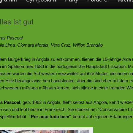
les ist gut
ocas Pascoal
ila Lima, Ciomara Morais, Vera Cruz, Willion Brandão
em Bürgerkrieg in Angola zu entkommen, fliehen die 16-jährige Alda 
 im Spätsommer 1980 in die portugiesische Hauptstadt Lissabon. Mitt
assen warten die Schwestern verzweifelt auf ihre Mutter, die ihnen na
n Hilfe bei angolanischen Landsleuten, aber die sind eher mit dem e
Schwestern müssen mühsam lernen, sich alleine in einer fremden Wel
s Pascoal
, geb. 1963 in Angola, flieht selbst aus Angola, kehrt wiede
osen und lebt heute in Frankreich. Sie studiert am “Conservatoire Li
Spielfilmdebüt
“Por aqui tudo
bem“
beruht auf eigenen Erfahrungen