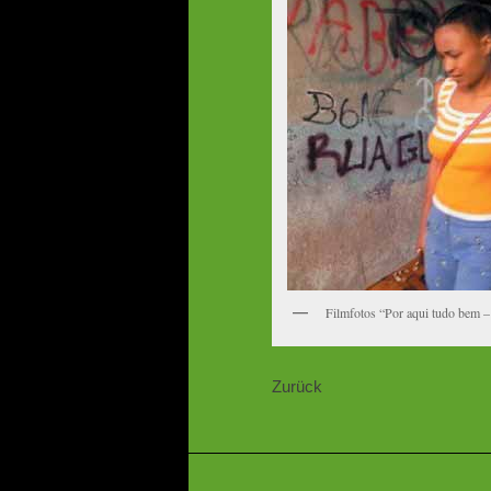
Filmfotos “Por aqui tudo bem – 
Zurück