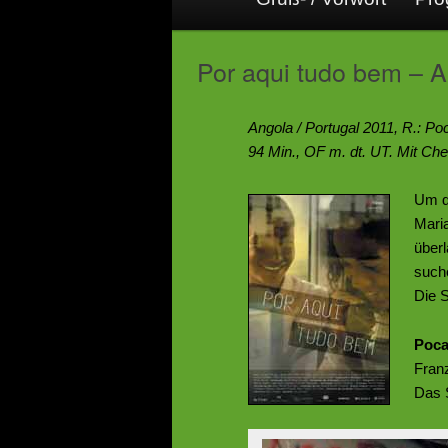
Por aqui tudo bem – Al
Angola / Portugal 2011, R.: P
94 Min., OF m. dt. UT. Mit Che
Um d
Maria
überl
suche
Die 
Poca
Franz
Das 