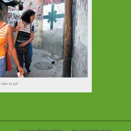
Alles ist gut”
Augen Blicke Afrika
augenblickeafrika