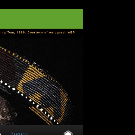
v
Zurück