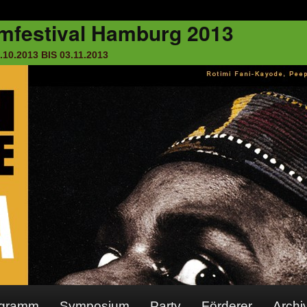
ogramm
Symposium
Party
Förderer
Archi