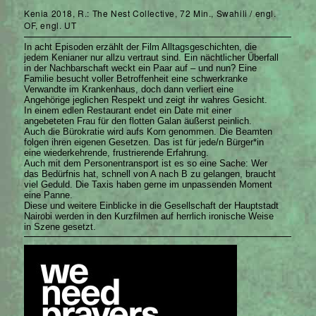
Kenia 2018, R.: The Nest Collective, 72 Min., Swahili / engl.
OF, engl. UT
In acht Episoden erzählt der Film Alltagsgeschichten, die
jedem Kenianer nur allzu vertraut sind. Ein nächtlicher Überfall
in der Nachbarschaft weckt ein Paar auf – und nun? Eine
Familie besucht voller Betroffenheit eine schwerkranke
Verwandte im Krankenhaus, doch dann verliert eine
Angehörige jeglichen Respekt und zeigt ihr wahres Gesicht.
In einem edlen Restaurant endet ein Date mit einer
angebeteten Frau für den flotten Galan äußerst peinlich.
Auch die Bürokratie wird aufs Korn genommen. Die Beamten
folgen ihren eigenen Gesetzen. Das ist für jede/n Bürger*in
eine wiederkehrende, frustrierende Erfahrung.
Auch mit dem Personentransport ist es so eine Sache: Wer
das Bedürfnis hat, schnell von A nach B zu gelangen, braucht
viel Geduld. Die Taxis haben gerne im unpassenden Moment
eine Panne.
Diese und weitere Einblicke in die Gesellschaft der Hauptstadt
Nairobi werden in den Kurzfilmen auf herrlich ironische Weise
in Szene gesetzt.