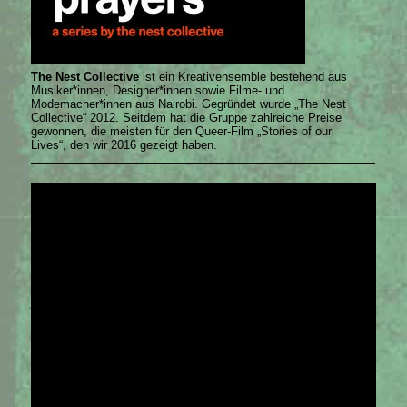
The Nest Collective
ist ein Kreativensemble bestehend aus
Musiker*innen, Designer*innen sowie Filme- und
Modemacher*innen aus Nairobi. Gegründet wurde „The Nest
Collective“ 2012. Seitdem hat die Gruppe zahlreiche Preise
gewonnen, die meisten für den Queer-Film „Stories of our
Lives“, den wir 2016 gezeigt haben.