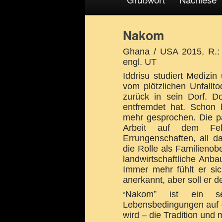
Nakom
Ghana / USA 2015, R.: 
engl. UT
Iddrisu studiert Medizi
vom plötzlichen Unfallto
zurück in sein Dorf. D
entfremdet hat. Schon 
mehr gesprochen. Die pat
Arbeit auf dem Fel
Errungenschaften, all 
die Rolle als Familienob
landwirtschaftliche Anb
Immer mehr fühlt er s
anerkannt, aber soll er 
“
Nakom” ist ein se
Lebensbedingungen auf d
wird – die Tradition und