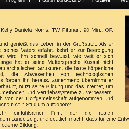
Kelly Daniela Norris, TW Pittman, 90 Min., OF,
n und genießt das Leben in der Großstadt. Als er
d seines Vaters erfährt, kehrt er zur Beerdigung
ort wird ihm schnell bewusst, wie weit er sich
lange hat er seine Muttersprache Kusaal nicht
riarchalischen Strukturen, die harte körperliche
d, die Abwesenheit von technologischen
das fordert ihn heraus. Zunehmend übernimmt er
erhaupt, nutzt seine Bildung und das Internet, um
aumethoden und Vertriebssysteme zu verbessern.
ich von der Dorfgemeinschaft aufgenommen und
deshalb sein Studium aufgeben?
hr einfühlsamer Film, der die realen
em Lande zeigt und deutlich macht, dass für eine Entw
 moderne Bildung.