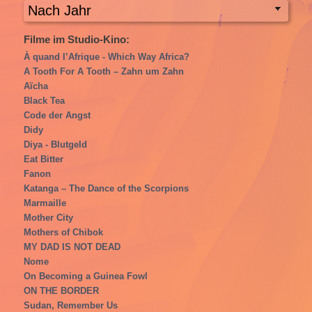
Filme im Studio-Kino:
À quand l’Afrique - Which Way Africa?
A Tooth For A Tooth – Zahn um Zahn
Aїcha
Black Tea
Code der Angst
Didy
Diya - Blutgeld
Eat Bitter
Fanon
Katanga – The Dance of the Scorpions
Marmaille
Mother City
Mothers of Chibok
MY DAD IS NOT DEAD
Nome
On Becoming a Guinea Fowl
ON THE BORDER
Sudan, Remember Us