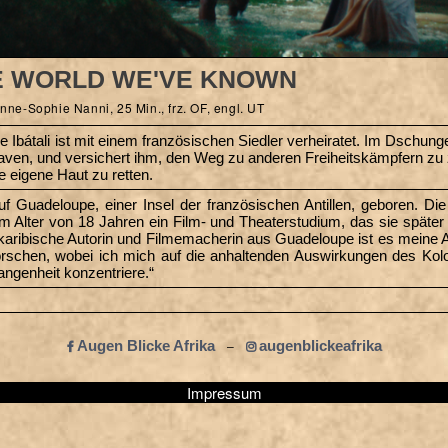
E WORLD WE'VE KNOWN
nne-Sophie Nanni, 25 Min., frz. OF, engl. UT
Ibátali ist mit einem französischen Siedler verheiratet. Im Dschungel 
aven, und versichert ihm, den Weg zu anderen Freiheitskämpfern zu 
e eigene Haut zu retten.
 Guadeloupe, einer Insel der französischen Antillen, geboren. Die
 Alter von 18 Jahren ein Film- und Theaterstudium, das sie später
o-karibische Autorin und Filmemacherin aus Guadeloupe ist es meine 
forschen, wobei ich mich auf die anhaltenden Auswirkungen des Kol
angenheit konzentriere.“
Augen Blicke Afrika
augenblickeafrika
–
Impressum