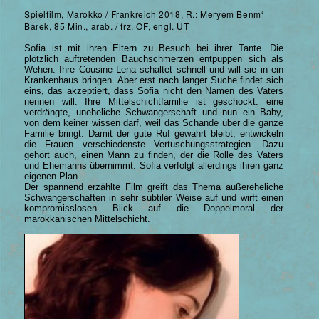
Spielfilm, Marokko / Frankreich 2018, R.: Meryem Benm‘
Barek, 85 Min., arab. / frz. OF, engl. UT
Sofia ist mit ihren Eltern zu Besuch bei ihrer Tante. Die
plötzlich auftretenden Bauchschmerzen entpuppen sich als
Wehen. Ihre Cousine Lena schaltet schnell und will sie in ein
Krankenhaus bringen. Aber erst nach langer Suche findet sich
eins, das akzeptiert, dass Sofia nicht den Namen des Vaters
nennen will. Ihre Mittelschichtfamilie ist geschockt: eine
verdrängte, uneheliche Schwangerschaft und nun ein Baby,
von dem keiner wissen darf, weil das Schande über die ganze
Familie bringt. Damit der gute Ruf gewahrt bleibt, entwickeln
die Frauen verschiedenste Vertuschungsstrategien. Dazu
gehört auch, einen Mann zu finden, der die Rolle des Vaters
und Ehemanns übernimmt. Sofia verfolgt allerdings ihren ganz
eigenen Plan.
Der spannend erzählte Film greift das Thema außereheliche
Schwangerschaften in sehr subtiler Weise auf und wirft einen
kompromisslosen Blick auf die Doppelmoral der
marokkanischen Mittelschicht.