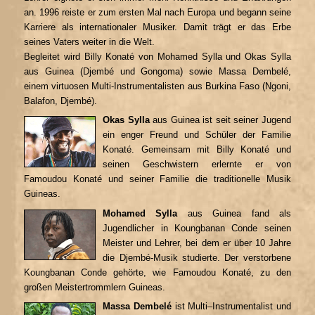
an. 1996 reiste er zum ersten Mal nach Europa und begann seine
Karriere als internationaler Musiker. Damit trägt er das Erbe
seines Vaters weiter in die Welt.
Begleitet wird Billy Konaté von Mohamed Sylla und Okas Sylla
aus Guinea (Djembé und Gongoma) sowie Massa Dembelé,
einem virtuosen Multi-Instrumentalisten aus Burkina Faso (Ngoni,
Balafon, Djembé).
Okas Sylla
aus Guinea ist seit seiner Jugend
ein enger Freund und Schüler der Familie
Konaté. Gemeinsam mit Billy Konaté und
seinen Geschwistern erlernte er von
Famoudou Konaté und seiner Familie die traditionelle Musik
Guineas.
Mohamed Sylla
aus Guinea fand als
Jugendlicher in Koungbanan Conde seinen
Meister und Lehrer, bei dem er über 10 Jahre
die Djembé-Musik studierte. Der verstorbene
Koungbanan Conde gehörte, wie Famoudou Konaté, zu den
großen Meistertrommlern Guineas.
Massa Dembelé
ist Multi–Instrumentalist und