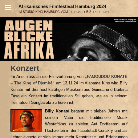
Konzert
Im Anschluss an die Filmvorführung von
„FAMOUDOU KONATÉ
– The King of Djembé“
am 13.11.24 im Alabama Kino wird Billy
Konaté mit drei hochkarätigen Musikern aus Guinea und Burkina
Faso ein Konzert im traditionellen Stil geben, wie es in seinem
Heimatdorf Sangbarala zu hören ist.
Billy Konaté
begann mit sieben Jahren mit
seinem Vater die traditionelle Musik
Westafrikas zu spielen. Auf Dorffesten, auf
Hochzeiten in der Hauptstadt Conakry und als
Lehrer eignete er sich immer mehr Kenntnisse und Erfahrungen