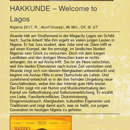
HAKKUNDE – Welcome to
Lagos
Nigeria 2017, R.: Asurf Oluseyi, 96 Min., OF, dt. UT
Akande hält am Straßenrand in der Megacity Lagos ein Schild
hoch: Suche ­Arbeit! Wie ihm ergeht es vielen jungen Leuten in
Nigeria. Er hat Jura studiert, aber Jobs sind rar. Dann trifft er
auf einen Kumpel, der ihn ermutigt, im ­ländlichen Norden
Nigerias sein Glück zu versuchen. Doch mit dem kargen
Landleben und den dortigen Menschen kann er nichts
anfangen, bis er auf Aisha trifft. Sie ist als Hexe verschrien,
weil ihre beiden Ehemänner nach kurzer Zeit verstorben sind.
Akande zeigt sich von diesem Aberglauben unbeeindruckt und
beginnt mit Aishas Hilfe in einer Dorfschule als Lehrer. Und
zunehmend entwickelt er in der ihm fremden Umgebung neue
Geschäftsideen, wobei ihm das Internet gute Hilfe leistet.
Der Film zeigt mit viel Humor und Musikuntermalung den
Kampf um Selbst­findung und Selbstverwirklichung. Er erzählt
von Liebe, Familienkonflikten, ­Diskriminierung,
Drogenmissbrauch, Aberglauben, kulturellen Eigenarten und
Traditionen und zeigt damit auch, was es heißt, zur jungen
Generation im ­heutigen Nigeria zu gehören.