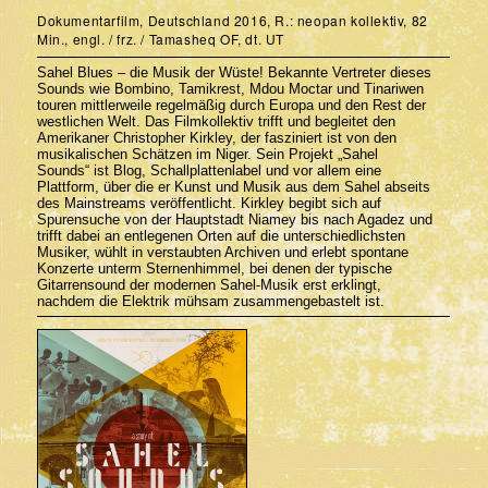
Dokumentarfilm, Deutschland 2016, R.: neopan kollektiv, 82
Min., engl. / frz. / Tamasheq OF, dt. UT
Sahel Blues – die Musik der Wüste! Bekannte Vertreter dieses
Sounds wie Bombino, Tamikrest, Mdou Moctar und Tinariwen
touren mittlerweile regelmäßig durch Europa und den Rest der
westlichen Welt. Das Filmkollektiv trifft und begleitet den
Amerikaner Christopher ­Kirkley, der fasziniert ist von den
musikalischen Schätzen im Niger. Sein Projekt „Sahel
Sounds“ ist Blog, Schallplattenlabel und vor allem eine
Plattform, über die er Kunst und Musik aus dem Sahel abseits
des Mainstreams veröffentlicht. Kirkley begibt sich auf
Spurensuche von der Hauptstadt Niamey bis nach Agadez und
trifft dabei an entlegenen Orten auf die unterschiedlichsten
Musiker, wühlt in verstaubten ­Archiven und erlebt spontane
Konzerte unterm Sternenhimmel, bei denen der typische
Gitarrensound der modernen Sahel-Musik erst ­erklingt,
nachdem die Elektrik mühsam zusammengebastelt ist.