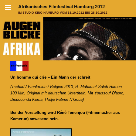
Un homme qui crie – Ein Mann der schreit
(Tschad / Frankreich / Belgien 2010, R: Mahamat-Saleh Haroun,
100 Min,
Original mit deutschen Untertiteln
. Mit Youssouf Djaoro,
Dioucounda Koma, Hadje Fatime N’Goua)
Bei der Vorstellung wird Réné Tenenjou (Filmemacher aus
Kamerun) anwesend sein.