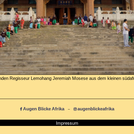
ebenden Regisseur Lemohang Jeremiah Mosese aus dem kleinen südaf
Augen Blicke Afrika
augenblickeafrika
–
Impressum