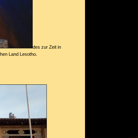
des zur Zeit in
hen Land Lesotho.