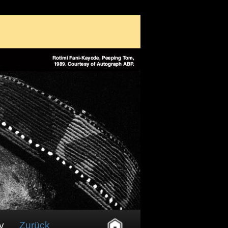
v
Zurück