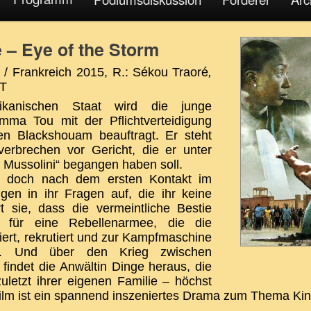
e – Eye of the Storm
/ Frankreich 2015, R.:
Sékou Traoré
,
UT
rikanischen Staat wird die junge
Emma Tou mit der Pflichtverteidigung
n Blackshouam beauftragt. Er steht
erbrechen vor Gericht, die er unter
Mussolini“ begangen haben soll.
, doch nach dem ersten Kontakt im
igen in ihr Fragen auf, die ihr keine
t sie, dass die vermeintliche Bestie
r für eine Rebellenarmee, die die
ert, rekrutiert und zur Kampfmaschine
e. Und über den Krieg zwischen
findet die Anwältin Dinge heraus, die
uletzt ihrer eigenen Familie – höchst
lm ist ein spannend inszeniertes Drama zum Thema Kin