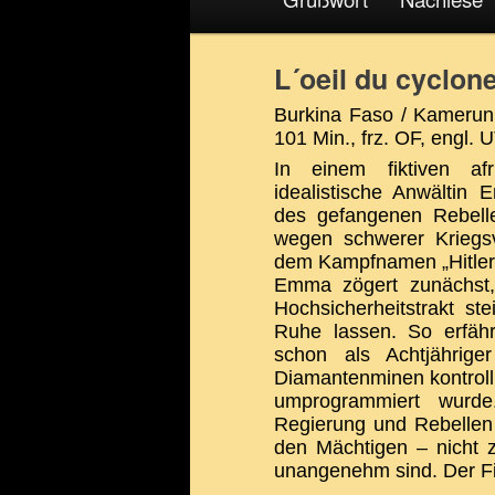
L´oeil du cyclon
Burkina Faso / Kamerun 
101 Min., frz. OF, engl. 
In einem fiktiven af
idealistische Anwältin 
des gefangenen Rebelle
wegen schwerer Kriegsv
dem Kampfnamen „Hitler 
Emma zögert zunächst
Hochsicherheitstrakt ste
Ruhe lassen. So erfähr
schon als Achtjährige
Diamantenminen kontrolli
umprogrammiert wurd
Regierung und Rebellen 
den Mächtigen – nicht z
unangenehm sind. Der Fi